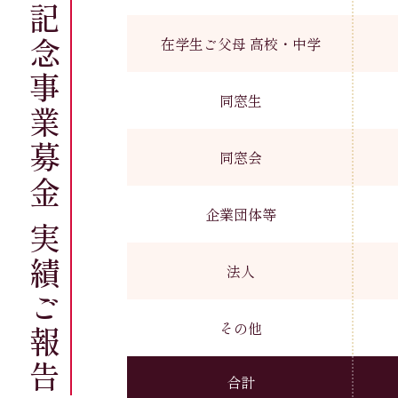
梅花学園創立一五〇周年記念事業募金 実績ご報告
在学生ご父母 高校・中学
同窓生
同窓会
企業団体等
法人
その他
合計